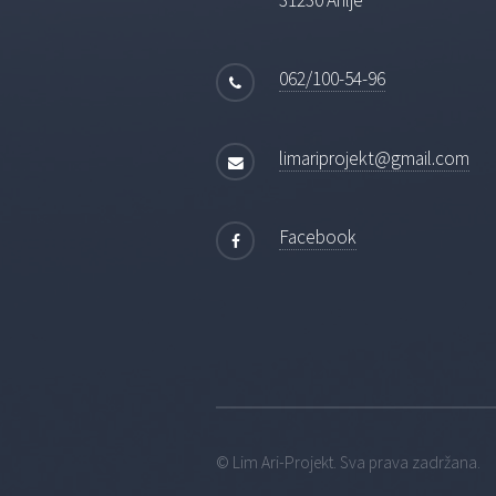
31230 Arilje
062/100-54-96
limariprojekt@gmail.com
Facebook
© Lim Ari-Projekt. Sva prava zadržana.